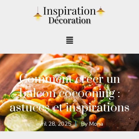
Comment créer un
balcon cocooning :
astuces et inspirations
avril 28, 2025
By
Mona