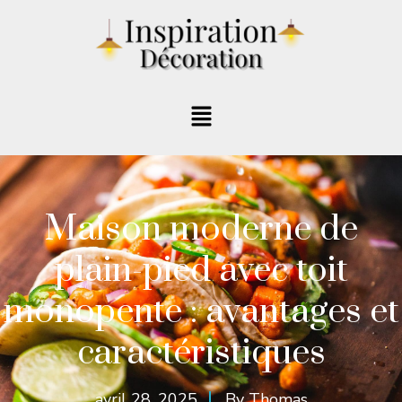
Maison moderne de
plain-pied avec toit
monopente : avantages et
caractéristiques
avril 28, 2025
By
Thomas