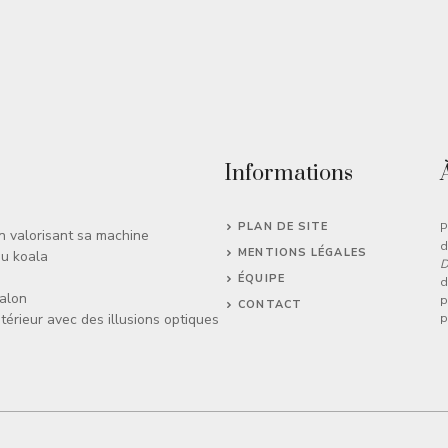
Informations
PLAN DE SITE
P
en valorisant sa machine
d
MENTIONS LÉGALES
du koala
D
ÉQUIPE
d
salon
p
CONTACT
térieur avec des illusions optiques
p