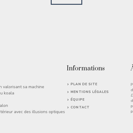
Informations
PLAN DE SITE
P
en valorisant sa machine
d
MENTIONS LÉGALES
du koala
D
ÉQUIPE
d
salon
p
CONTACT
térieur avec des illusions optiques
p