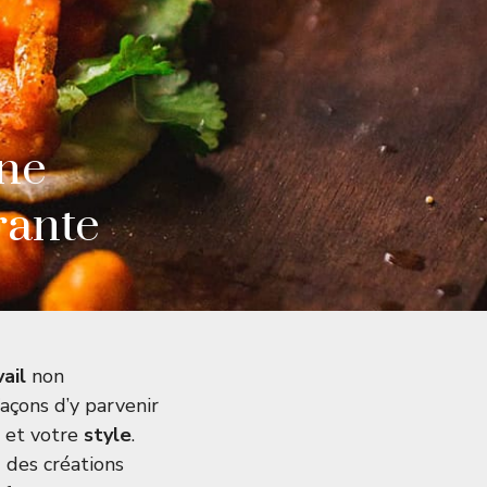
une
rante
ail
non
façons d’y parvenir
et votre
style
.
 des créations