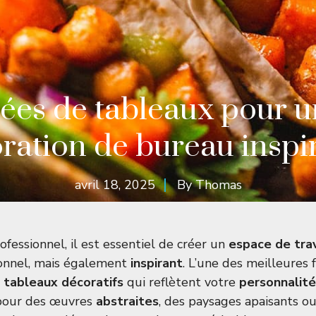
ées de tableaux pour 
ration de bureau inspi
avril 18, 2025
By
Thomas
fessionnel, il est essentiel de créer un
espace de trav
onnel, mais également
inspirant
. L’une des meilleures 
s
tableaux décoratifs
qui reflètent votre
personnalité
pour des œuvres
abstraites
, des paysages apaisants ou