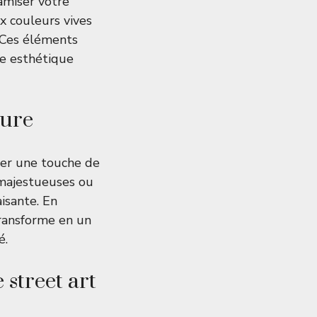
amiser votre
x couleurs vives
. Ces éléments
ne esthétique
ture
ter une touche de
 majestueuses ou
isante. En
transforme en un
é.
 street art