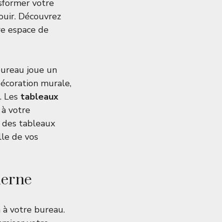
sformer votre
ouir. Découvrez
re espace de
bureau joue un
décoration murale,
t. Les
tableaux
 à votre
r des tableaux
lle de vos
derne
 à votre bureau.