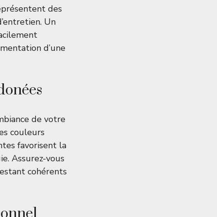
représentent des
’entretien. Un
acilement
lémentation d’une
rdonées
mbiance de votre
es couleurs
ntes favorisent la
gie. Assurez-vous
restant cohérents
ionnel