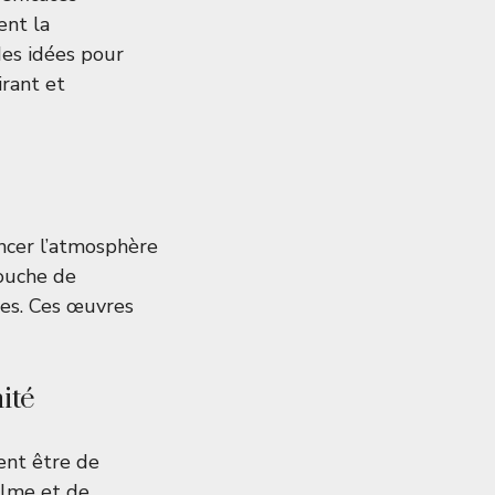
ent la
des idées pour
irant et
ncer l’atmosphère
ouche de
ées. Ces œuvres
ité
nt être de
alme et de