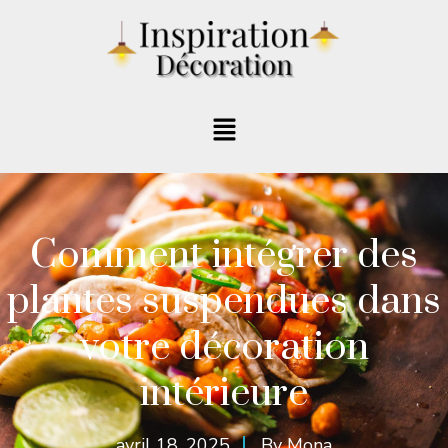
Comment intégrer des
plantes suspendues dans
votre décoration
intérieure
avril 18, 2025
By
Mona