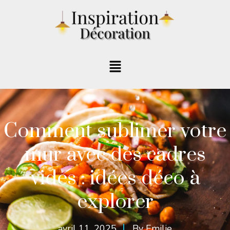
Comment sublimer votre
mur avec des cadres
vides : idées déco à
explorer
avril 11, 2025
By
Emilie