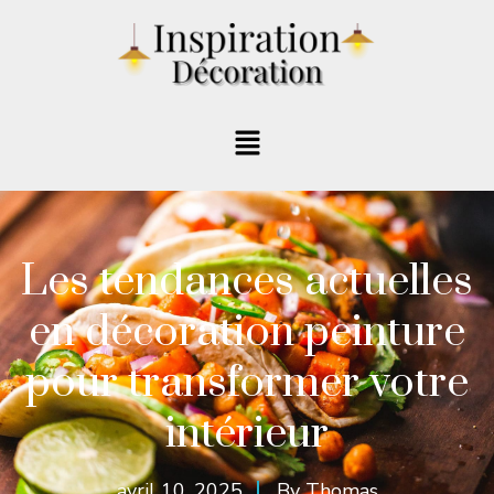
Les tendances actuelles
en décoration peinture
pour transformer votre
intérieur
avril 10, 2025
By
Thomas