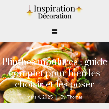
Plinthes moulures : guide
complet pour bien les
choisir et les poser
mars 4, 2025
By
Thomas