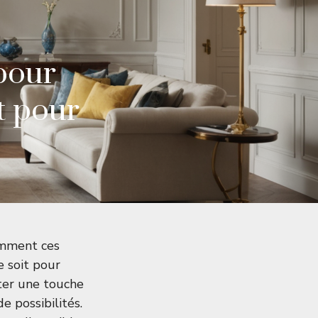
pour
t pour
mment ces
e soit pour
ter une touche
e possibilités.