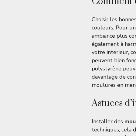
Comment ch
Choisir les bonnes
couleurs. Pour un
ambiance plus con
également à harm
votre intérieur, 
peuvent bien fon
polystyrène peuve
davantage de cons
moulures en menu
Astuces d’
Installer des
moul
techniques, cela d