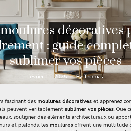
 moulures décoratives 
rement : guide comple
sublimer vos pièces
février 11, 2025
By
Thomas
rs fascinant des
moulures décoratives
et apprenez co
els peuvent véritablement
sublimer vos pièces
. Que c
eaux, souligner des éléments architecturaux ou appor
murs et plafonds, les
moulures
offrent une multitude d