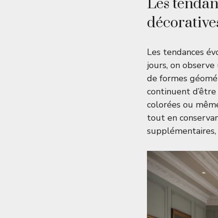
Les tendan
décorative
Les tendances év
jours, on observe 
de formes géométr
continuent d’être
colorées ou même t
tout en conservan
supplémentaires, e