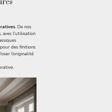
ures
ratives
. De nos
avec l’utilisation
assiques
pour des finitions
oser l’originalité
s
rative.