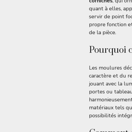
corniches
, qui or
quant à elles, ap
servir de point f
propre fonction et
de la pièce.
Pourquoi c
Les moulures déco
caractère et du r
jouant avec la lu
portes ou tableau
harmonieusement 
matériaux tels que
possibilités intég