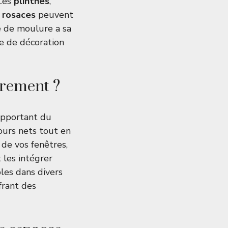
 Les
plinthes
,
s
rosaces
peuvent
e de moulure a sa
le de décoration
drement ?
apportant du
ours nets tout en
 de vos fenêtres,
 les intégrer
les dans divers
frant des