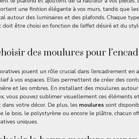
nent le plafond et ajoutent de la hauteur à vos pièces.
portent une finition élégante à vos murs, tandis que le
ocal autour des luminaires et des plafonds. Chaque typ
 doit être choisi en fonction de l’effet désiré et du sty
hoisir des moulures pour l’enca
ratives jouent un rôle crucial dans l’encadrement en 
elief à vos espaces. Elles permettent de créer des cont
mière et les ombres. En installant des moulures autour
x, vous pouvez sublimer visuellement ces éléments et
dans votre décor. De plus, les
moulures
sont disponib
 le bois, le polystyrène ou encore le plâtre, chacun of
ratives uniques.