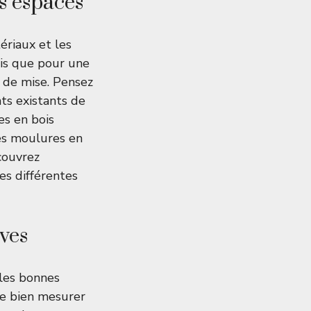
s espaces
ériaux et les
dis que pour une
 de mise. Pensez
ts existants de
es en bois
es moulures en
couvrez
es différentes
ves
 les bonnes
 de bien mesurer