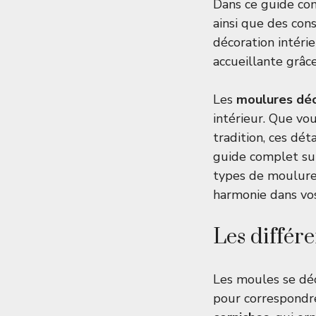
Dans ce guide com
ainsi que des con
décoration intéri
accueillante grâc
Les
moulures déc
intérieur. Que vo
tradition, ces dé
guide complet sur
types de moulures
harmonie dans vos
Les différ
Les moules se déc
pour correspondre