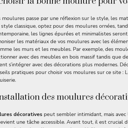
oisir la bonne moulure pour vo
 moulures passe par une réflexion sur le style, les mat
 style classique, optez pour des moulures ornées, tan
temporaine, les lignes épurées et minimalistes seront
oniser les matériaux de vos moulures avec les élémen
comme les murs et les meubles. Par exemple, des moul
ctionner avec des meubles en bois massif tandis que d
nt s’intégrer avec des décorations plus modernes. Dé
eils pratiques pour choisir vos moulures sur ce site :
L
iserie
.
installation des moulures décorati
ures décoratives
peut sembler intimidant, mais avec
evient une tâche accessible. Avant tout, il est crucial