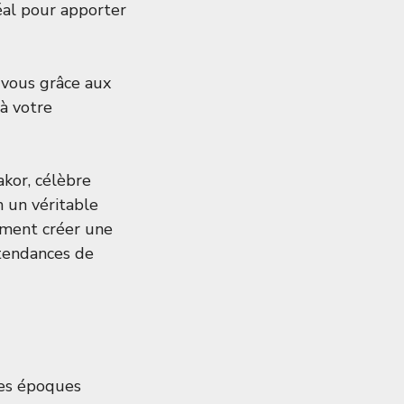
déal pour apporter
z vous grâce aux
 à votre
akor, célèbre
n un véritable
mment créer une
 tendances de
 des époques