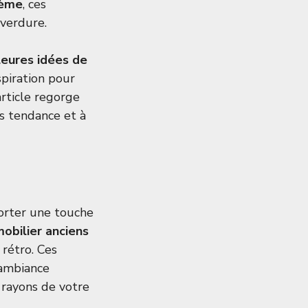
ème
, ces
 verdure.
leures idées de
spiration pour
article regorge
s tendance et à
orter une touche
mobilier anciens
 rétro. Ces
 ambiance
 rayons de votre