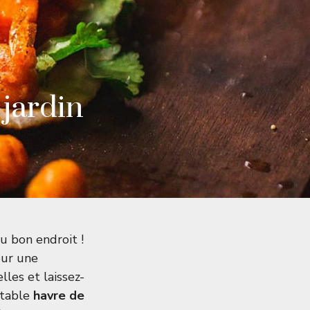
 jardin
u bon endroit !
our une
lles et laissez-
itable
havre de