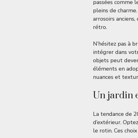
passées comme les
pleins de charme.
arrosoirs anciens
rétro.
N’hésitez pas à b
intégrer dans vot
objets peut deven
éléments en adopt
nuances et textu
Un jardin 
La tendance de 2
d’extérieur. Opte
le rotin. Ces choi