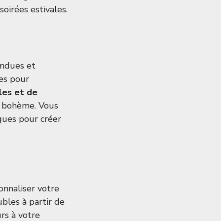
oirées estivales.
endues et
es pour
les et de
n bohème. Vous
iques pour créer
onnaliser votre
ubles à partir de
rs à votre