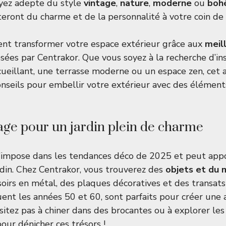
oyez adepte du style
vintage
,
nature
,
moderne
ou
boh
teront du charme et de la personnalité à votre coin de
t transformer votre espace extérieur grâce aux
meil
ées par Centrakor. Que vous soyez à la recherche d’in
ccueillant, une terrasse moderne ou un espace zen, cet 
onseils pour embellir votre extérieur avec des élément
tage pour un jardin plein de charme
s’impose dans les tendances déco de 2025 et peut app
rdin. Chez Centrakor, vous trouverez des
objets et du 
soirs en métal, des plaques décoratives et des transats
quent les années 50 et 60, sont parfaits pour créer une
sitez pas à chiner dans des brocantes ou à explorer les
our dénicher ces trésors !