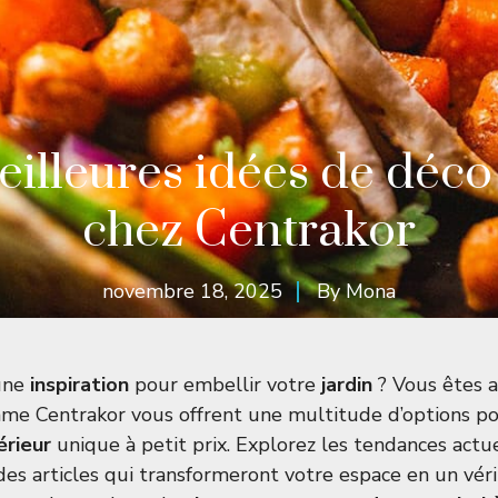
illeures idées de déco
chez Centrakor
novembre 18, 2025
By
Mona
’une
inspiration
pour embellir votre
jardin
? Vous êtes a
me Centrakor vous offrent une multitude d’options p
érieur
unique à petit prix. Explorez les tendances actue
des articles qui transformeront votre espace en un vér