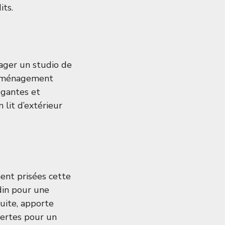
its.
nager un studio de
d’aménagement
égantes et
lit d’extérieur
ent prisées cette
din pour une
uite, apporte
vertes pour un