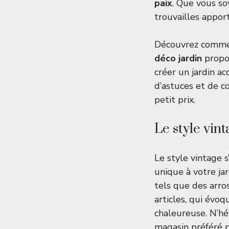
paix
. Que vous s
trouvailles appor
Découvrez commen
déco jardin
propos
créer un jardin a
d’astuces et de c
petit prix.
Le style vin
Le style vintage 
unique à votre ja
tels que des arro
articles, qui évo
chaleureuse. N’hé
magasin préféré p