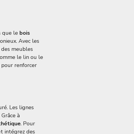
s que le
bois
monieux. Avec les
c des meubles
comme le lin ou le
, pour renforcer
ré. Les lignes
. Grâce à
thétique
. Pour
et intégrez des