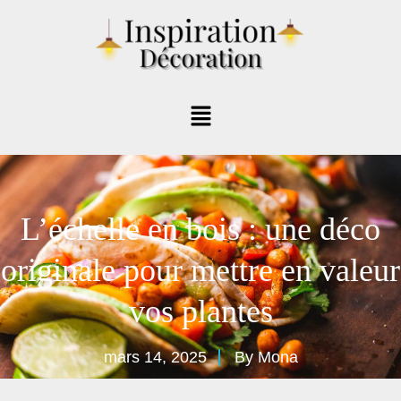
L’échelle en bois : une déco
originale pour mettre en valeur
vos plantes
mars 14, 2025
By
Mona