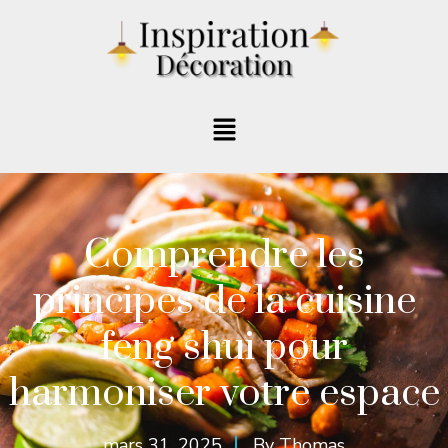
Comprendre les
principes de la cuisine
feng shui pour
harmoniser votre espace
mars 31, 2025
By
Thomas