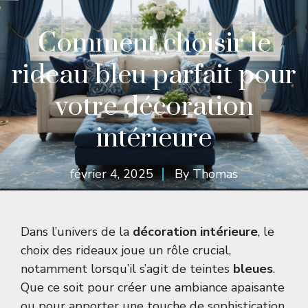
Comment choisir le
rideau bleu parfait pour
votre décoration
intérieure
février 4, 2025
By
Thomas
Dans l’univers de la
décoration intérieure
, le
choix des rideaux joue un rôle crucial,
notamment lorsqu’il s’agit de teintes
bleues
.
Que ce soit pour créer une ambiance apaisante
ou pour apporter une touche de sophistication,