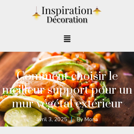
Comment choisir le
meilleur support pour un
mur végétal extérieur
avril 3, 2025
By
Mona