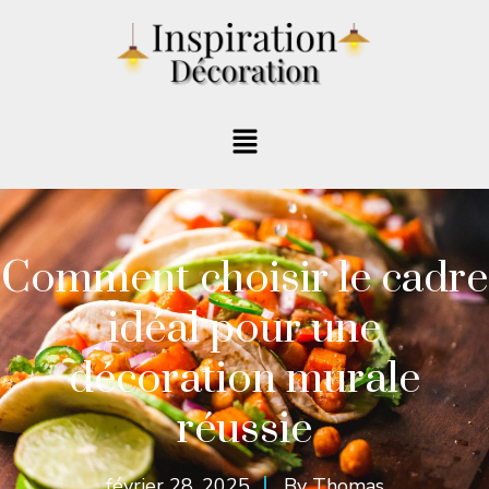
Comment choisir le cadre
idéal pour une
décoration murale
réussie
février 28, 2025
By
Thomas