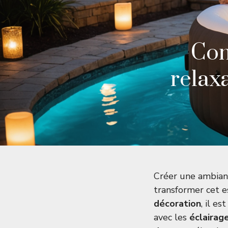
Com
relax
Créer une ambian
transformer cet e
décoration
, il e
avec les
éclairag