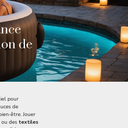
ance
ion de
iel pour
tuces de
bien-être. Jouer
ou des
textiles