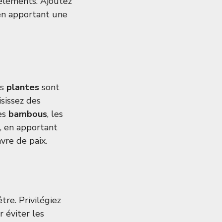
 éléments. Ajoutez
en apportant une
es
plantes
sont
sissez des
les
bambous
, les
t, en apportant
vre de paix.
tre. Privilégiez
 éviter les