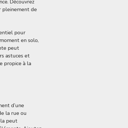
ence. Découvrez
r pleinement de
entiel pour
 moment en solo,
ante peut
rs astuces et
e propice à la
ement d’une
de la rue ou
ola peut