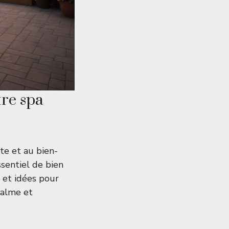
tre spa
nte et au bien-
ssentiel de bien
 et idées pour
calme et