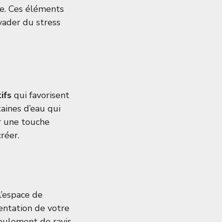
te. Ces éléments
vader du stress
ifs
qui favorisent
aines d’eau qui
r une touche
réer.
l’espace de
sentation de votre
eulement de ravir