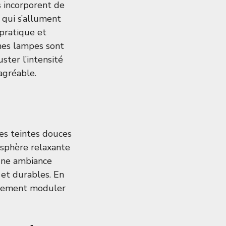
s incorporent de
 qui s’allument
 pratique et
ines lampes sont
ter l’intensité
agréable.
es teintes douces
sphère relaxante
 une ambiance
 et durables. En
cilement moduler