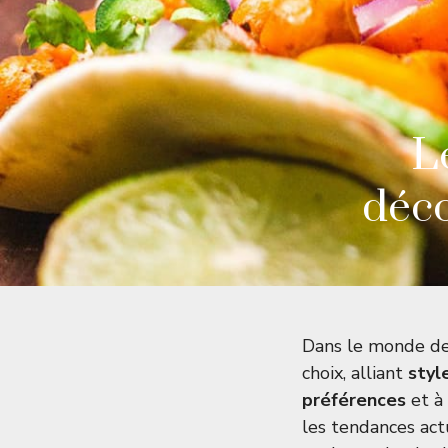
L
déco
Dans le monde d
choix, alliant
styl
préférences
et à
les tendances act