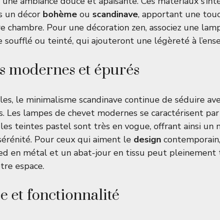
r une ambiance douce et apaisante. Ces matériaux s’int
s un décor
bohème
ou
scandinave
, apportant une tou
tre chambre. Pour une décoration zen, associez une lamp
 soufflé ou teinté, qui ajouteront une légèreté à l’ens
s modernes et épurés
les, le minimalisme scandinave continue de séduire ave
es. Les lampes de chevet modernes se caractérisent pa
les teintes pastel sont très en vogue, offrant ainsi un
sérénité. Pour ceux qui aiment le
design
contemporain,
ed en métal et un abat-jour en tissu peut pleinement
otre espace.
e et fonctionnalité