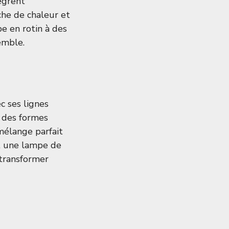
ègrent
che de chaleur et
e en rotin à des
emble.
c ses lignes
r des formes
 mélange parfait
 une lampe de
 transformer