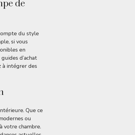
ampe de
 compte du style
le, si vous
ponibles en
 guides d’achat
z à intégrer des
n
intérieure. Que ce
s modernes ou
 à votre chambre.
ndances actuelles