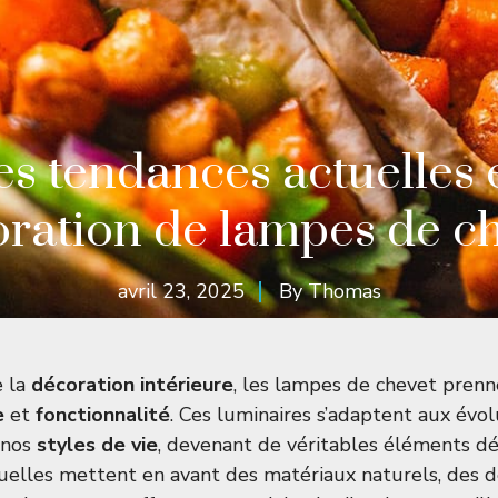
es tendances actuelles 
ration de lampes de c
avril 23, 2025
By
Thomas
e la
décoration intérieure
, les lampes de chevet pren
e
et
fonctionnalité
. Ces luminaires s’adaptent aux évo
 nos
styles de vie
, devenant de véritables éléments dé
uelles mettent en avant des matériaux naturels, des 