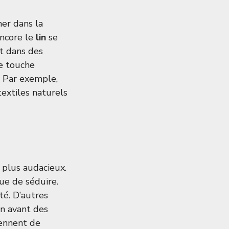
mer dans la
ncore le
lin
se
t dans des
e touche
. Par exemple,
extiles naturels
 plus audacieux.
nue de séduire.
ité. D’autres
n avant des
iennent de