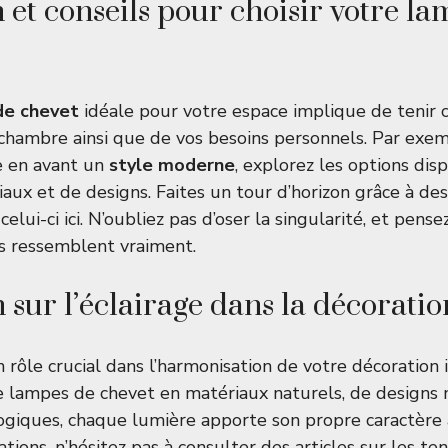
n et conseils pour choisir votre l
de chevet
idéale pour votre espace implique de tenir
chambre ainsi que de vos besoins personnels. Par exemp
e en avant un
style moderne
, explorez les options dis
aux et de designs. Faites un tour d’horizon grâce à des
celui-ci
ici
. N’oubliez pas d’oser la singularité, et pense
s ressemblent vraiment.
 sur l’éclairage dans la décoratio
n rôle crucial dans l’harmonisation de votre décoration 
 de lampes de chevet en matériaux naturels, de design
ogiques, chaque lumière apporte son propre caractère
ations, n’hésitez pas à consulter des articles sur
les te