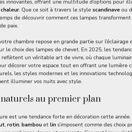
es innovantes, offrant une multitude d’options pour ill
t
chaleur
. Que ce soit à travers le style
scandinave
ou d
 temps de découvrir comment ces lampes transforment
de paix.
votre chambre repose en grande partie sur l’éclairage e
ur le choix des lampes de chevet. En 2025, les tendan
reflètent un véritable art de vivre, où chaque luminai
ur décorer votre espace tout en offrant une lumière c
urels, les styles modernes et les innovations technolog
t illuminer vos nuits avec style.
naturels au premier plan
ture est une tendance forte en décoration cette année
ut
,
rotin
,
bambou
et
lin
s’imposent comme des choix pr