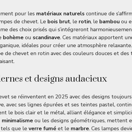
ement pour les
matériaux naturels
continue de s’affir
ampes de chevet. Le
bois brut
, le
rotin
, le
bambou
ou e
me des choix prisés qui s’intégreront harmonieusemen
le
bohème
ou
scandinave
. Ces matériaux apportent un
ganique, idéales pour créer une atmosphère relaxante
e de chevet en rotin avec des couleurs douces et des t
isant.
ernes et designs audacieux
vet se réinventent en 2025 avec des designs toujours
e, avec ses lignes épurées et ses teintes pastel, conti
ent le bois clair et le métal, alliant élégance et simplic
e
minimalisme
ou les designs géométriques, mettent e
 tels que le
verre fumé
et le
marbre
. Ces lampes dev