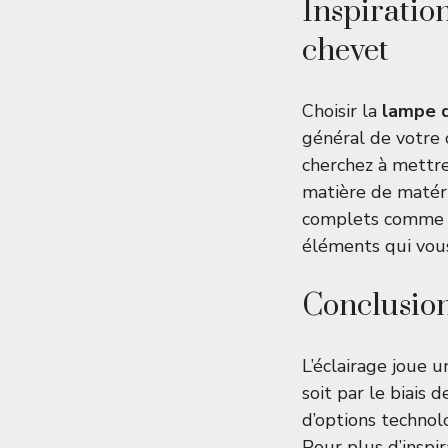
Inspiratio
chevet
Choisir la
lampe 
général de votre 
cherchez à mettr
matière de matéri
complets comme 
éléments qui vou
Conclusion
L’éclairage joue u
soit par le biais
d’options technol
Pour plus d’inspir