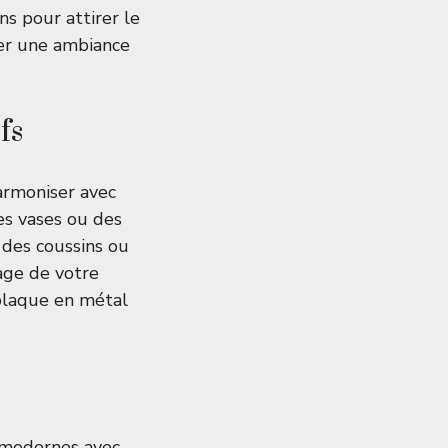
s pour attirer le
er une ambiance
fs
armoniser avec
es vases ou des
 des coussins ou
age de votre
plaque en métal
s modernes avec