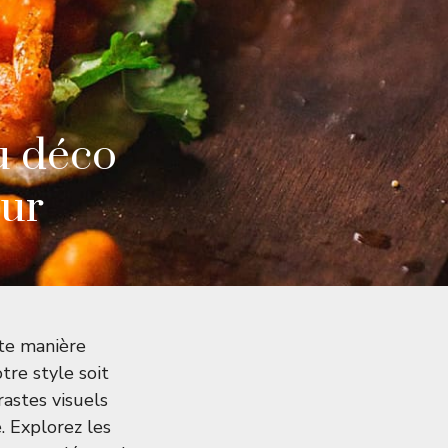
u déco
eur
nte manière
tre style soit
astes visuels
. Explorez les