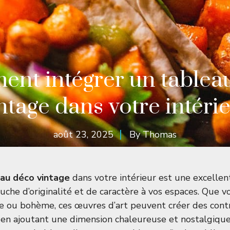
nt intégrer un tablea
ntage dans votre intéri
août 23, 2025
By
Thomas
au déco vintage
dans votre intérieur est une excelle
che d’originalité et de caractère à vos espaces. Que vo
e ou bohème, ces œuvres d’art peuvent créer des contr
 en ajoutant une dimension chaleureuse et nostalgique