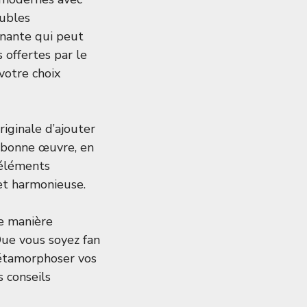
eubles
nante qui peut
s offertes par le
votre choix
iginale d’ajouter
a bonne œuvre, en
s éléments
et harmonieuse.
te manière
Que vous soyez fan
métamorphoser vos
 conseils