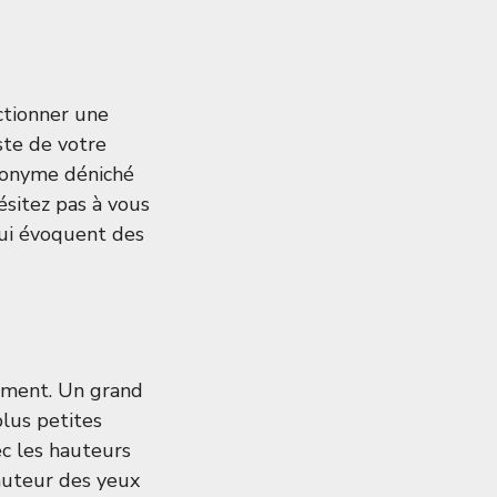
ctionner une
ste de votre
anonyme déniché
ésitez pas à vous
qui évoquent des
cement. Un grand
plus petites
ec les hauteurs
auteur des yeux