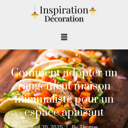
Comment adopter un
rangement maison
minimaliste pour un
espace apaisant
avril 20, 2025
By
Thomas