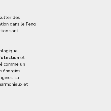
sulter des
sation dans le Feng
ction sont
hologique
rotection
et
déré comme un
s énergies
igines, sa
 harmonieux et