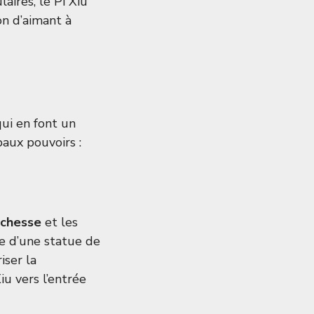
aires, le Pi Xiu
on d’aimant à
qui en font un
paux pouvoirs :
ichesse
et les
e d’une statue de
iser la
iu vers l’entrée