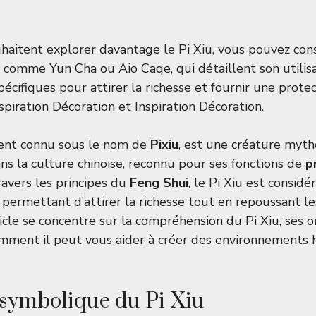
haitent explorer davantage le Pi Xiu, vous pouvez con
es comme
Yun Cha
ou
Aio Caqe
, qui détaillent son utili
pécifiques pour attirer la richesse et fournir une prote
spiration Décoration
et
Inspiration Décoration
.
ent connu sous le nom de
Pixiu
, est une créature myt
 la culture chinoise, reconnu pour ses fonctions de
p
travers les principes du
Feng Shui
, le Pi Xiu est consi
permettant d’attirer la richesse tout en repoussant le
icle se concentre sur la compréhension du Pi Xiu, ses or
comment il peut vous aider à créer des environnements
 symbolique du Pi Xiu