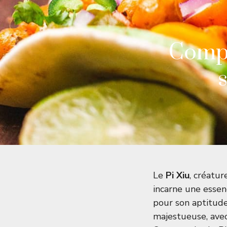
Compr
Le
Pi Xiu
, créatur
incarne une esse
pour son aptitude
majestueuse, ave