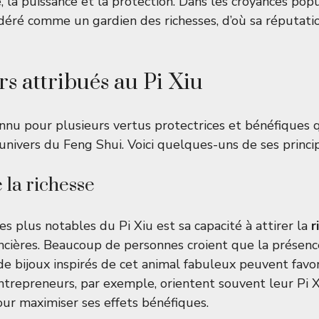
, la puissance et la protection. Dans les croyances popul
déré comme un gardien des richesses, d’où sa réputati
rs attribués au Pi Xiu
onnu pour plusieurs vertus protectrices et bénéfiques 
’univers du Feng Shui. Voici quelques-uns de ses princi
 la richesse
es plus notables du Pi Xiu est sa capacité à attirer la
r
ncières. Beaucoup de personnes croient que la présenc
de bijoux inspirés de cet animal fabuleux peuvent favor
entrepreneurs, par exemple, orientent souvent leur Pi X
ur maximiser ses effets bénéfiques.