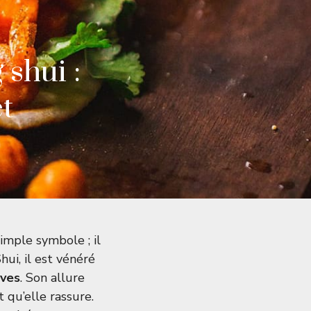
shui :
t
simple symbole ; il
hui, il est vénéré
ives
. Son allure
t qu’elle rassure.