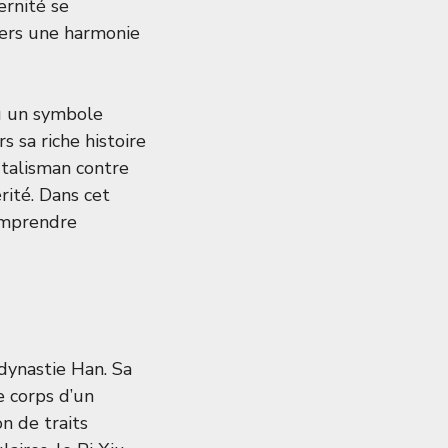
ernité se
vers une harmonie
nu un symbole
s sa riche histoire
 talisman contre
rité. Dans cet
comprendre
 dynastie Han. Sa
le corps d’un
n de traits