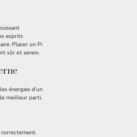
puissant
es esprits
ire. Placer un Pi
t sûr et serein.
derne
les énergies d’un
e meilleur parti.
r correctement.