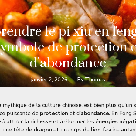
endre le pi xiu en feng 
symbole de protection e
d’abondance
janvier 2, 2026
By
Thomas
e mythique de la culture chinoise, est bien plus qu’un 
nce puissante de
protection
et d’
abondance
. En Feng S
 à attirer la
richesse
et à éloigner les
énergies négat
c une tête de
dragon
et un corps de
lion
, fascine autan