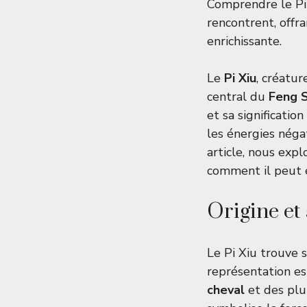
Comprendre le Pi 
rencontrent, offr
enrichissante.
Le
Pi Xiu
, créatu
central du
Feng S
et sa significati
les énergies négat
article, nous expl
comment il peut e
Origine et 
Le Pi Xiu trouve 
représentation es
cheval
et des plu