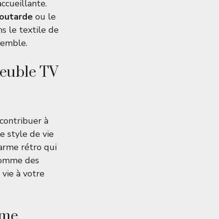
ccueillante.
outarde
ou le
s le textile de
semble.
meuble TV
contribuer à
e style de vie
harme rétro qui
 comme des
 vie à votre
ème