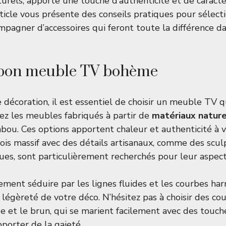
urels, apporte une touche d’authenticité et de caractè
rticle vous présente des conseils pratiques pour sélec
ompagner d’accessoires qui feront toute la différence d
e bon meuble TV bohème
 décoration, il est essentiel de choisir un meuble TV qui
giez les meubles fabriqués à partir de
matériaux nature
mbou. Ces options apportent chaleur et authenticité à v
is massif avec des détails artisanaux, comme des scul
es, sont particulièrement recherchés pour leur aspect 
ement séduire par les lignes fluides et les courbes ha
a légèreté de votre déco. N’hésitez pas à choisir des co
ge et le brun, qui se marient facilement avec des touc
pporter de la gaieté.