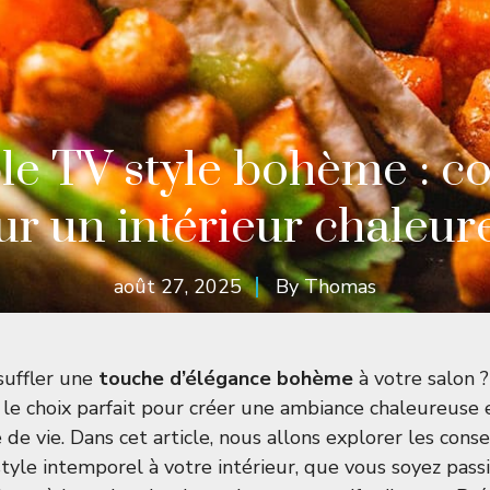
e TV style bohème : co
ur un intérieur chaleur
août 27, 2025
By
Thomas
suffler une
touche d’élégance bohème
à votre salon 
le choix parfait pour créer une ambiance chaleureuse e
de vie. Dans cet article, nous allons explorer les conse
style intemporel à votre intérieur, que vous soyez pass