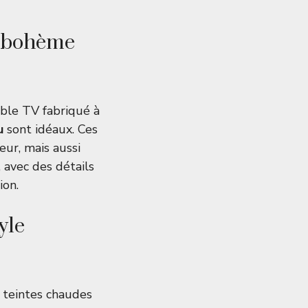
V bohème
ble TV fabriqué à
u
sont idéaux. Ces
ur, mais aussi
 avec des détails
ion.
yle
s teintes chaudes