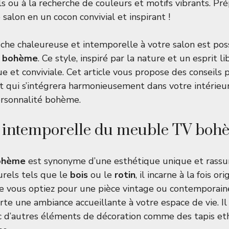
s ou à la recherche de couleurs et motifs vibrants. Pr
salon en un cocon convivial et inspirant !
he chaleureuse et intemporelle à votre salon est pos
e bohème
. Ce style, inspiré par la nature et un esprit li
 et conviviale. Cet article vous propose des conseils p
 qui s’intégrera harmonieusement dans votre intérieur
ersonnalité bohème.
e intemporelle du meuble TV boh
ohème
est synonyme d’une esthétique unique et rass
rels tels que le
bois
ou le
rotin
, il incarne à la fois ori
ue vous optiez pour une pièce vintage ou contemporaine
te une ambiance accueillante à votre espace de vie. Il
c d’autres éléments de décoration comme des tapis et