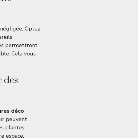
 négligée. Optez
reils
tes permettront
ble. Cela vous
 des
ires déco
uir peuvent
es plantes
re espace.