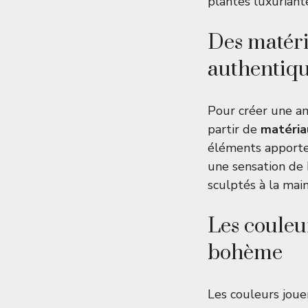
plantes luxuriant
Des matér
authentiq
Pour créer une a
partir de
matéria
éléments apporten
une sensation de 
sculptés à la main
Les couleur
bohème
Les couleurs joue