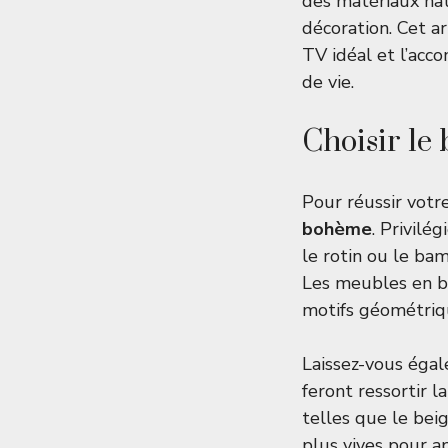
des matériaux nat
décoration. Cet a
TV idéal et l’acc
de vie.
Choisir l
Pour réussir votre
bohème
. Privilé
le rotin ou le ba
Les meubles en bo
motifs géométriqu
Laissez-vous égal
feront ressortir l
telles que le bei
plus vives pour a