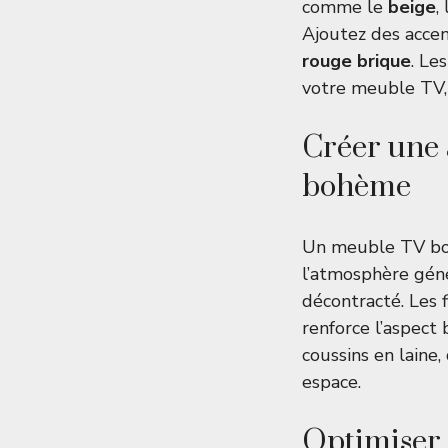
comme le
beige
,
Ajoutez des accen
rouge brique
. Le
votre meuble TV, 
Créer une
bohème
Un meuble TV bohè
l’atmosphère géné
décontracté. Les 
renforce l’aspect
coussins en laine
espace.
Optimiser