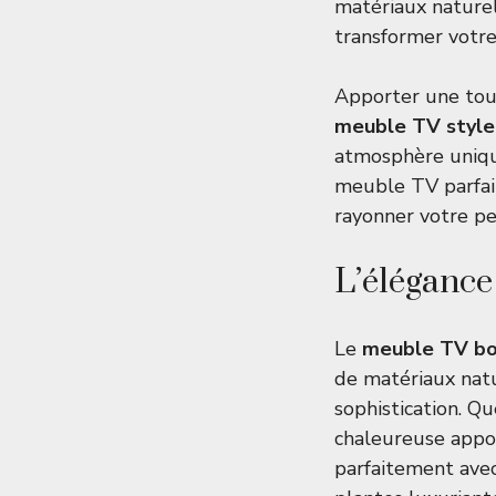
matériaux naturel
transformer votre 
Apporter une touc
meuble TV styl
atmosphère unique
meuble TV parfait
rayonner votre p
L’éléganc
Le
meuble TV b
de matériaux natu
sophistication. Q
chaleureuse appor
parfaitement ave