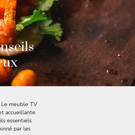
nseils
eux
? Le meuble TV
t accueillante
ils essentiels
ionné par les