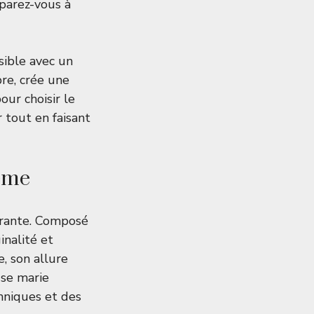
éparez-vous à
sible avec un
bre, crée une
our choisir le
 tout en faisant
ème
urante. Composé
ginalité et
, son allure
 se marie
hniques et des