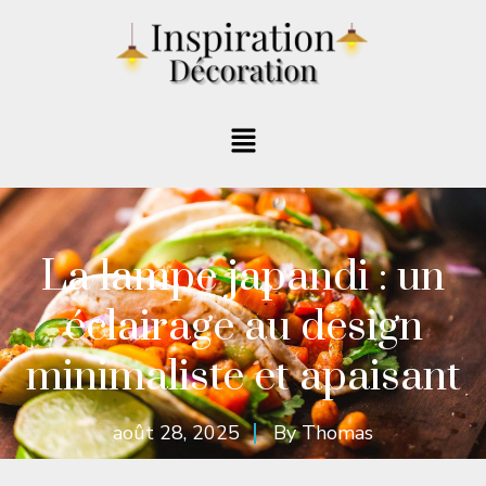
La lampe japandi : un
éclairage au design
minimaliste et apaisant
août 28, 2025
By
Thomas