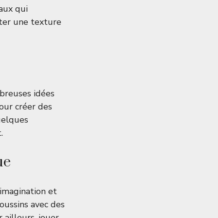
aux qui
rter une texture
mbreuses idées
our créer des
uelques
.
ue
 imagination et
coussins avec des
ailleurs, jouer