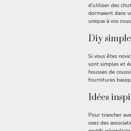
d’utiliser des ch
dormaient dans vo
unique à vos couss
Diy simple
Si vous êtes novi
sont simples et é
housses de coussi
fournitures basiq
Idées insp
Pour trancher avec
osez des associat
motifs géométriqu