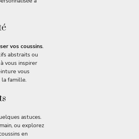
personnalisée à
té
ser vos coussins
.
ifs abstraits ou
à vous inspirer
einture vous
la famille.
ts
quelques astuces.
main, ou explorez
coussins en