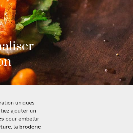
aliser
on
ration uniques
tiez ajouter un
es
pour embellir
nture
, la
broderie