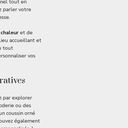
nel tout en
z parler votre
esse.
e
chaleur
et de
ieu accueillant et
u tout
ersonnaliser vos
ratives
z par explorer
roderie ou des
 un coussin orné
 pouvez également