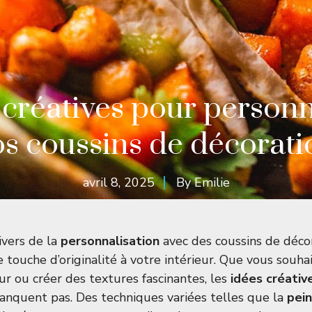
 créatives pour personn
os coussins de décorati
avril 8, 2025
By
Emilie
ivers de la
personnalisation
avec des coussins de déco
 touche d’originalité à votre intérieur. Que vous souhai
r ou créer des textures fascinantes, les
idées créativ
anquent pas. Des techniques variées telles que la
pei