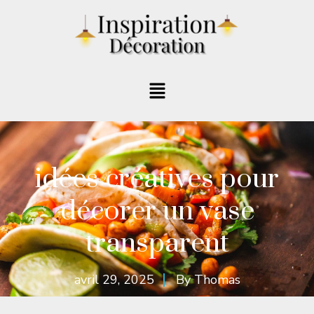
idées créatives pour
décorer un vase
transparent
avril 29, 2025
By
Thomas