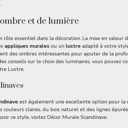
.
’ombre et de lumière
n rôle essentiel dans la décoration. La mise en valeur
es
appliques murales
ou un
lustre
adapté à votre style
éent des ombres intéressantes pour ajouter de la prof
des conseils sur le choix des luminaires, vous pouvez c
otre Lustre
.
dinaves
ndinave
est également une excellente option pour la cu
s couleurs claires, du bois naturel et des lignes épuré
sir ce style, visitez
Décor Murale Scandinave
.