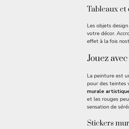
Tableaux et 
Les objets desig
votre décor. Accr
effet à la fois no
Jouez avec
La peinture est u
pour des teintes v
murale artistiqu
et les rouges peu
sensation de sérén
Stickers mu