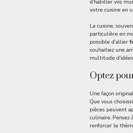
d’habiller vos mu
votre cuisine en 
La cuisine, souve
particulière en m
possible d’allier
f
souhaitiez une am
multitude d’idées
Optez pour
Une façon origina
Que vous choisissi
pièces peuvent ap
culinaire. Pensez
renforcer le thèm