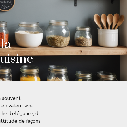
la
uisine
n souvent
e en valeur avec
che d’élégance, de
ultitude de façons