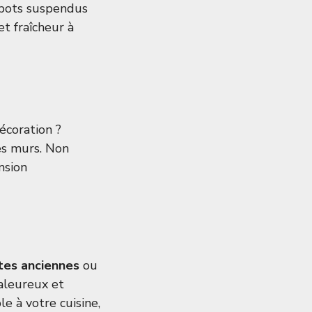
s pots suspendus
t fraîcheur à
écoration ?
es murs. Non
nsion
tes anciennes
ou
aleureux et
e à votre cuisine,