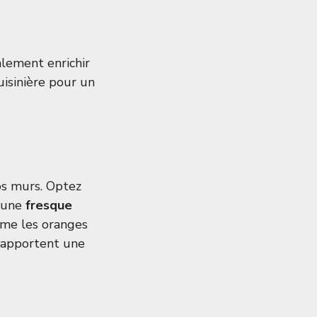
lement enrichir
uisinière pour un
os murs. Optez
r une
fresque
mme les oranges
x apportent une