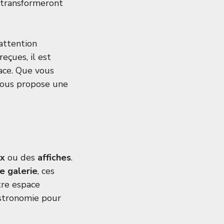
i transformeront
attention
eçues, il est
ace. Que vous
 vous propose une
ux
ou des
affiches
.
e galerie
, ces
tre espace
astronomie pour