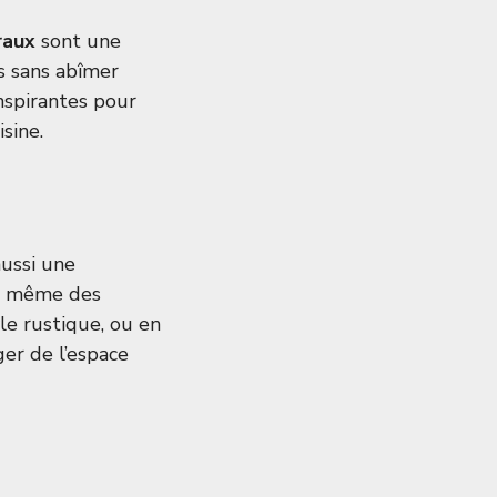
raux
sont une
és sans abîmer
inspirantes pour
sine
.
aussi une
ou même des
le rustique, ou en
er de l’espace