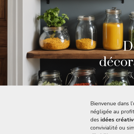
D
décor
Bienvenue dans l’
négligée au profit
des
idées créati
convivialité ou s