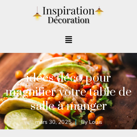
idées déco pour
magnifier votre table de
salle à manger
mars 30, 2025
By
Louis