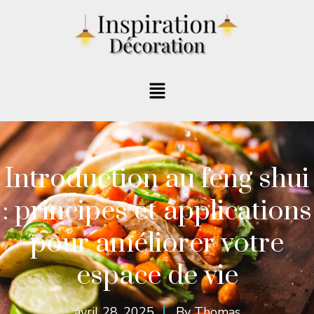
Introduction au feng shui
: principes et applications
pour améliorer votre
espace de vie
avril 28, 2025
By
Thomas