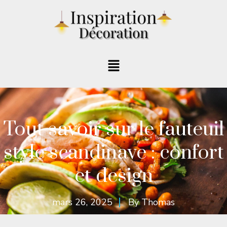
Tout savoir sur le fauteuil
style scandinave : confort
et design
mars 26, 2025
By
Thomas