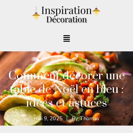
Comment décorer une
table de Noël en bleu :
idées et astuces
mai 9, 2025
By
Thomas