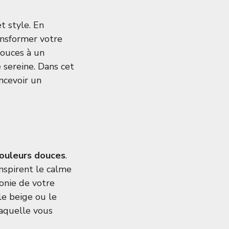
et style. En
ansformer votre
douces à un
 sereine. Dans cet
ncevoir un
ouleurs douces
.
inspirent le calme
monie de votre
le beige ou le
laquelle vous