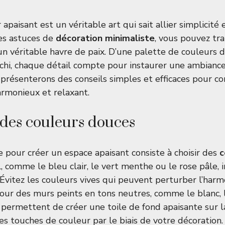
 apaisant est un véritable art qui sait allier simplicité 
es astuces de
décoration minimaliste
, vous pouvez tr
un véritable havre de paix. D’une palette de couleurs 
hi, chaque détail compte pour instaurer une ambiance
s présenterons des conseils simples et efficaces pour co
rmonieux et relaxant.
 des couleurs douces
 pour créer un espace apaisant consiste à choisir des
c
, comme le bleu clair, le vert menthe ou le rose pâle, 
. Évitez les couleurs vives qui peuvent perturber l’har
pour des murs peints en tons neutres, comme le blanc, 
s permettent de créer une toile de fond apaisante sur 
es touches de couleur par le biais de votre décoration.