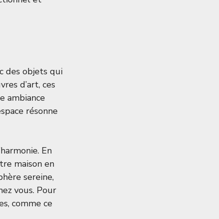
c des objets qui
vres d’art, ces
ne ambiance
espace résonne
l’harmonie. En
tre maison en
phère sereine,
hez vous. Pour
ires, comme
ce