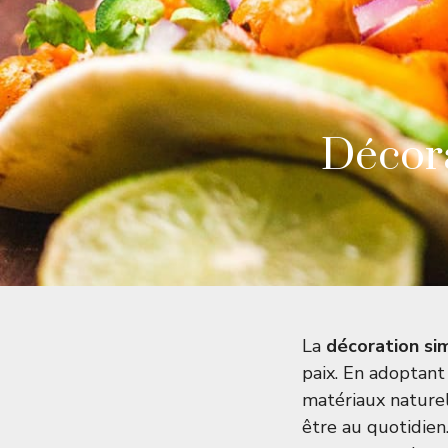
Décora
La
décoration si
paix. En adoptan
matériaux naturels
être au quotidien