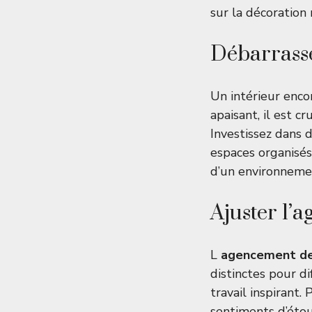
sur la
décoration 
Débarrasse
Un intérieur enco
apaisant, il est 
Investissez dans 
espaces organisés
d’un environnemen
Ajuster l’
L
agencement de
distinctes pour d
travail inspirant.
sentiments d’éto