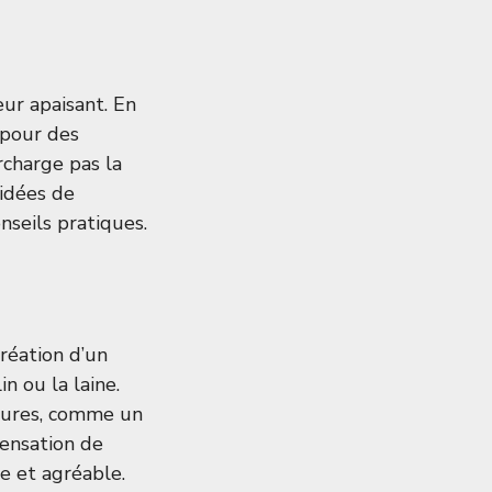
eur apaisant. En
 pour des
rcharge pas la
 idées de
onseils pratiques
.
réation d’un
in ou la laine.
xtures, comme un
sensation de
e et agréable.