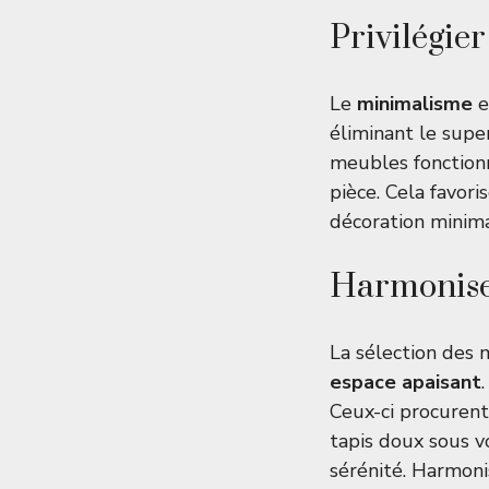
Privilégie
Le
minimalisme
e
éliminant le supe
meubles fonctionn
pièce. Cela favor
décoration minima
Harmoniser
La sélection des 
espace apaisant
Ceux-ci procurent
tapis doux sous v
sérénité. Harmon