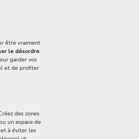
ur être vraiment
ser le désordre
.
pour garder vos
l et de profiter
Créez des zones
 ou un espace de
et à éviter les
tionnel et