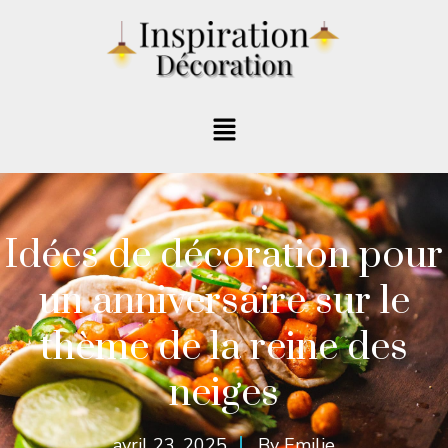
Idées de décoration pour
un anniversaire sur le
thème de la reine des
neiges
avril 23, 2025
By
Emilie