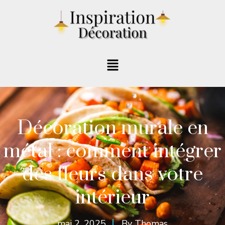
Décoration murale en
métal : comment intégrer
des fleurs dans votre
intérieur
mai 2, 2025
By
Thomas