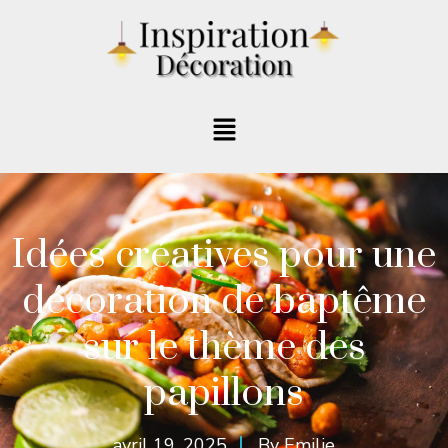
Idées créatives pour une
décoration de baptême
sur le thème des
papillons
avril 19, 2025
By
Emilie