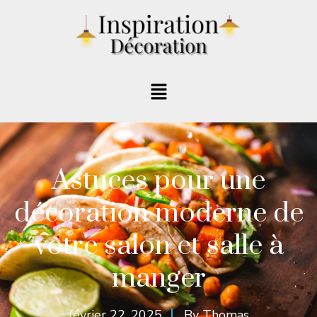
Astuces pour une
décoration moderne de
votre salon et salle à
manger
février 22, 2025
By
Thomas