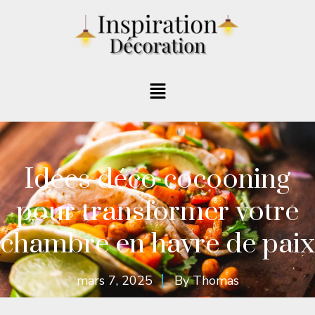
Idées déco cocooning
pour transformer votre
chambre en havre de paix
mars 7, 2025
By
Thomas