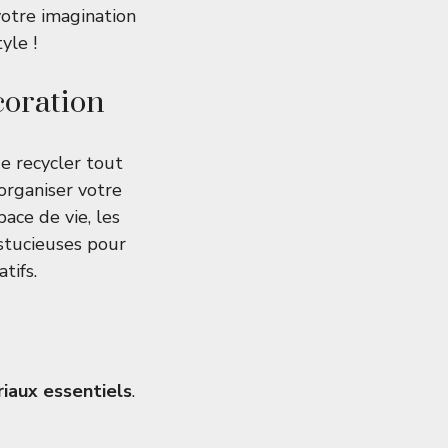
votre imagination
yle !
coration
e recycler tout
 organiser votre
ace de vie, les
astucieuses pour
tifs.
iaux essentiels
.