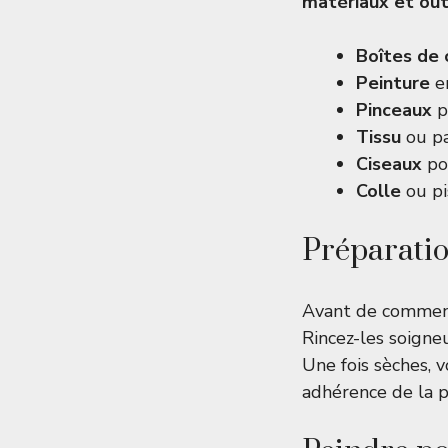
matériaux et out
Boîtes de
Peinture
en
Pinceaux
p
Tissu
ou pa
Ciseaux
po
Colle
ou pi
Préparatio
Avant de commence
Rincez-les soigne
Une fois sèches, 
adhérence de la p