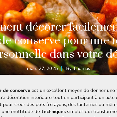
ent décorer facilemen
 de conserve pour une 
rsonnelle dans votre d
mars 27, 2025
By
Thomas
e de conserve
est un excellent moyen de donner une
re décoration intérieure tout en participant à un acte
oit pour créer des pots à crayons, des lanternes ou m
ste une multitude de
techniques
simples qui transforme