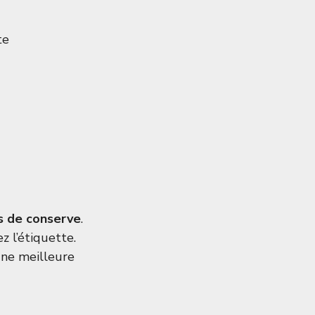
te
s de conserve
.
z l’étiquette.
une meilleure