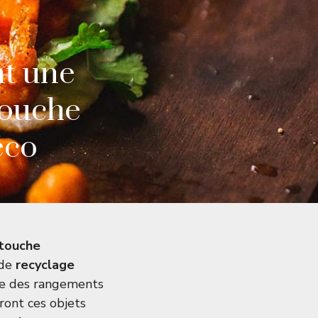
t une
touche
éco
touche
 de
recyclage
ême des rangements
ront ces objets