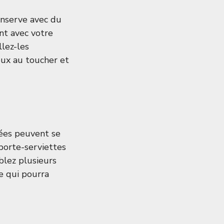
onserve avec du
ent avec votre
llez-les
oux au toucher et
rées peuvent se
porte-serviettes
blez plusieurs
e qui pourra