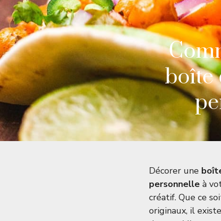
Comm
boîte
pe
Décorer une
boît
personnelle
à vot
créatif. Que ce s
originaux, il exi