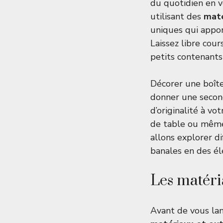
du quotidien en v
utilisant des
maté
uniques qui appor
Laissez libre cour
petits contenants
Décorer une boîte
donner une secon
d’originalité à v
de table ou même u
allons explorer d
banales en des él
Les matéri
Avant de vous lan