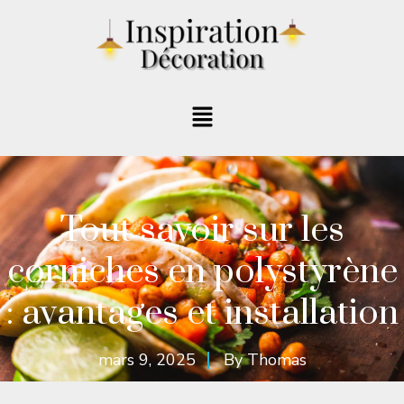
Tout savoir sur les
corniches en polystyrène
: avantages et installation
mars 9, 2025
By
Thomas