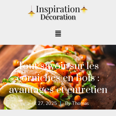
Tout savoir sur les
corniches en bois :
avantages et entretien
avril 27, 2025
By
Thomas