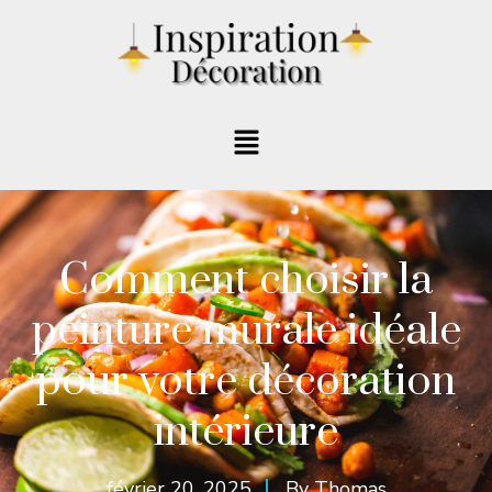
Comment choisir la
peinture murale idéale
pour votre décoration
intérieure
février 20, 2025
By
Thomas