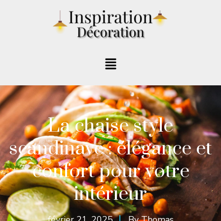
La chaise style
scandinave : élégance et
confort pour votre
intérieur
février 21, 2025
By
Thomas