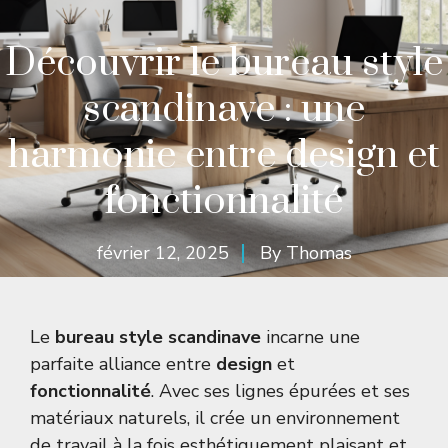
Découvrir le bureau style
scandinave : une
harmonie entre design et
fonctionnalité
février 12, 2025
By
Thomas
Le
bureau style scandinave
incarne une
parfaite alliance entre
design
et
fonctionnalité
. Avec ses lignes épurées et ses
matériaux naturels, il crée un environnement
de travail à la fois esthétiquement plaisant et