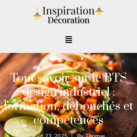
Tout savoir sur le BTS
design industriel :
formation, débouchés et
compétences
août 23, 2025
By
Thomas