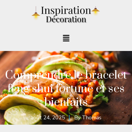
Comprendre le bracelet
feng shui fortune et ses
bienfaits
août 24, 2025
By
Thomas