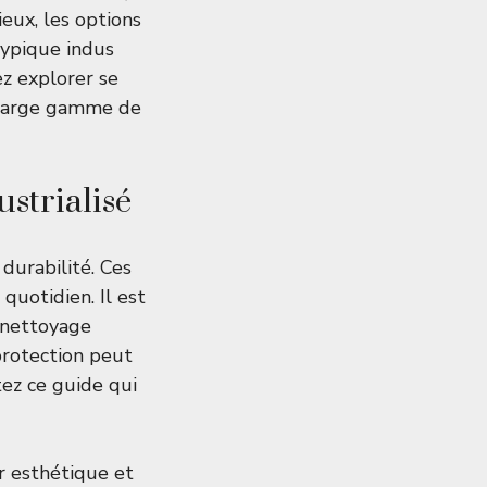
eux, les options
typique indus
z explorer se
 large gamme de
ustrialisé
 durabilité. Ces
quotidien. Il est
 nettoyage
 protection peut
ltez
ce guide
qui
er esthétique et