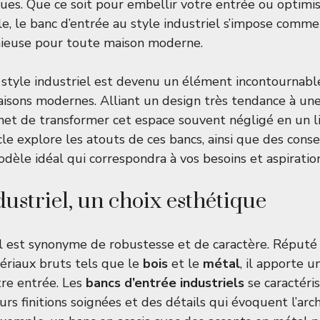
es. Que ce soit pour embellir votre entrée ou optimis
le, le banc d’entrée au style industriel s’impose comm
nieuse pour toute maison moderne.
style industriel est devenu un élément incontournabl
isons modernes. Alliant un design très tendance à une
rmet de transformer cet espace souvent négligé en un li
cle explore les atouts de ces bancs, ainsi que des conse
odèle idéal qui correspondra à vos besoins et aspiratio
dustriel, un choix esthétique
el est synonyme de robustesse et de caractère. Réputé
tériaux bruts tels que le
bois
et le
métal
, il apporte 
re entrée. Les
bancs d’entrée industriels
se caractéri
urs finitions soignées et des détails qui évoquent l’arc