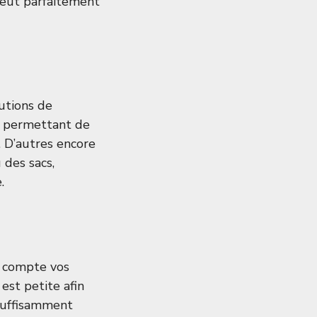
peut parfaitement
utions de
 permettant de
. D’autres encore
 des sacs,
.
en compte vos
est petite afin
 suffisamment