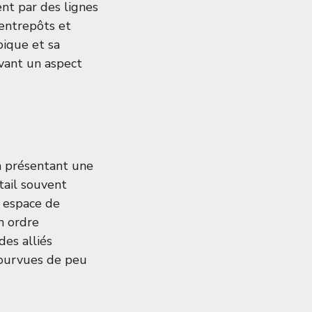
ent par des lignes
 entrepôts et
pique et sa
rvant un aspect
En présentant une
étail souvent
n espace de
n ordre
des alliés
pourvues de peu