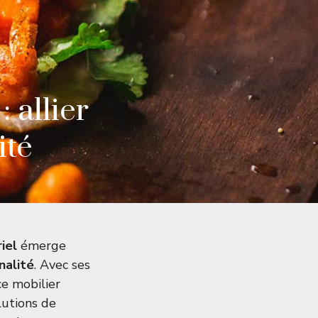
 allier
ité
iel
émerge
nalité
. Avec ses
 ce mobilier
lutions de