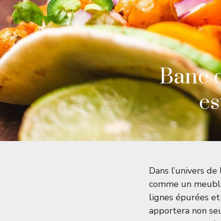
Banc d
es
Dans l’univers de 
comme un meuble
lignes épurées et
apportera non seu