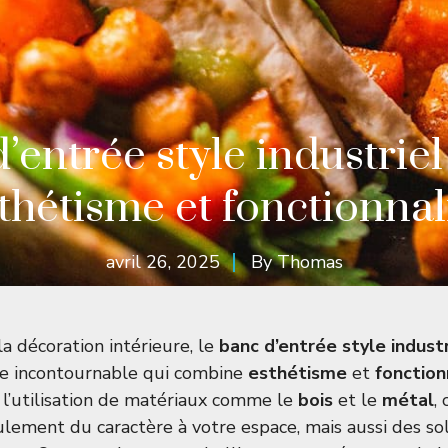
’entrée style industriel :
thétisme et fonctionnal
avril 26, 2025
By
Thomas
la décoration intérieure, le
banc d’entrée style industr
 incontournable qui combine
esthétisme
et
fonction
 l’utilisation de matériaux comme le
bois
et le
métal
,
lement du caractère à votre espace, mais aussi des so