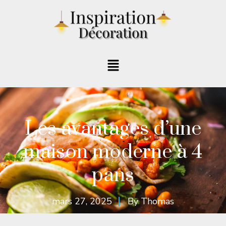
Les avantages d’une
maison moderne à 4
pans
mars 27, 2025
By
Thomas