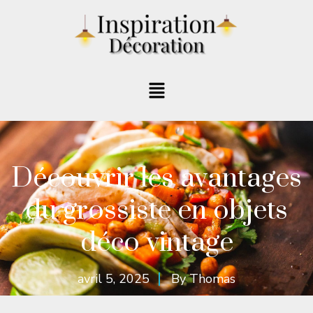
Découvrir les avantages
du grossiste en objets
déco vintage
avril 5, 2025
By
Thomas