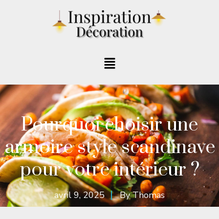
Pourquoi choisir une
armoire style scandinave
pour votre intérieur ?
avril 9, 2025
By
Thomas