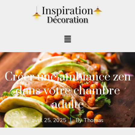
Créer une ambiance zen
dans votre chambre
adulte
avril 25, 2025
By
Thomas