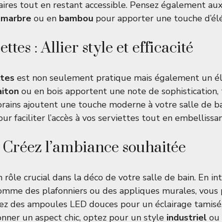
faires tout en restant accessible. Pensez également aux
n
marbre
ou en
bambou
pour apporter une touche d’él
ttes : Allier style et efficacité
ttes
est non seulement pratique mais également un él
aiton
ou en bois apportent une note de sophistication, 
ains ajoutent une touche moderne à votre salle de bain
r faciliter l’accès à vos serviettes tout en embellissan
: Créez l’ambiance souhaitée
n rôle crucial dans la déco de votre salle de bain. En i
comme des plafonniers ou des appliques murales, vous
égiez des ampoules LED douces pour un éclairage tamisé
onner un aspect chic, optez pour un style
industriel
ou 