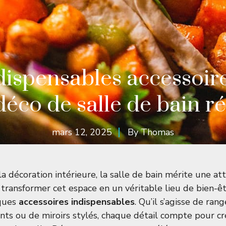
dispensables accessoir
éco de salle de bain r
mars 12, 2025
By
Thomas
la décoration intérieure, la salle de bain mérite une at
 transformer cet espace en un véritable lieu de bien-êtr
lques
accessoires indispensables
. Qu’il s’agisse de ra
ants ou de miroirs stylés, chaque détail compte pour c