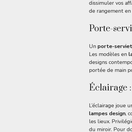
dissimuler vos af
de rangement e
Porte-servie
Un
porte-servie
Les modèles en
l
designs contempor
portée de main pou
Éclairage 
L’éclairage joue u
lampes design
, 
les lieux. Privil
du miroir. Pour d