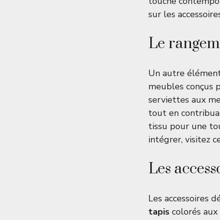
touche contempora
sur les
accessoire
Le rangemen
Un autre élément 
meubles conçus po
serviettes aux me
tout en contribua
tissu pour une to
intégrer, visitez
c
Les accesso
Les accessoires d
tapis
colorés aux