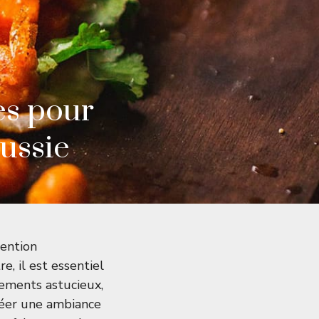
es pour
éussie
tention
e, il est essentiel
ngements astucieux,
réer une ambiance