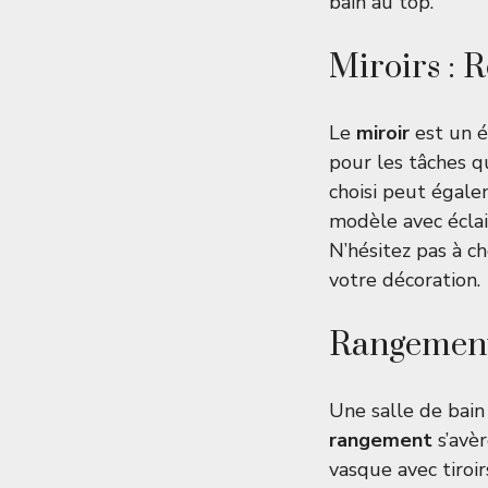
bain au top.
Miroirs : R
Le
miroir
est un é
pour les tâches q
choisi peut égale
modèle avec éclai
N’hésitez pas à c
votre décoration.
Rangement 
Une salle de bain
rangement
s’avè
vasque avec tiroi