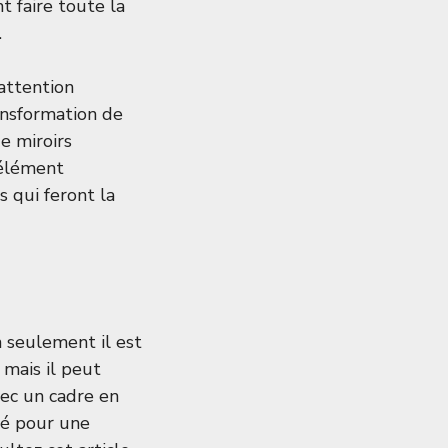
 faire toute la
.
ttention
ransformation de
e miroirs
 élément
s qui feront la
n seulement il est
 mais il peut
vec un cadre en
ré pour une