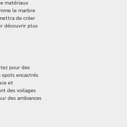
de matériaux
comme le marbre
mettra de créer
r découvrir plus
ptez pour des
s spots encastrés
uce et
ant des voilages
s sur des ambiances