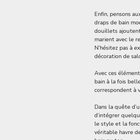
Enfin, pensons a
draps de bain moe
douillets ajouten
marient avec le r
N’hésitez pas à e
décoration de sal
Avec ces éléments
bain à la fois bel
correspondent à v
Dans la quête d’un
d’intégrer quelq
le style et la fo
véritable havre d