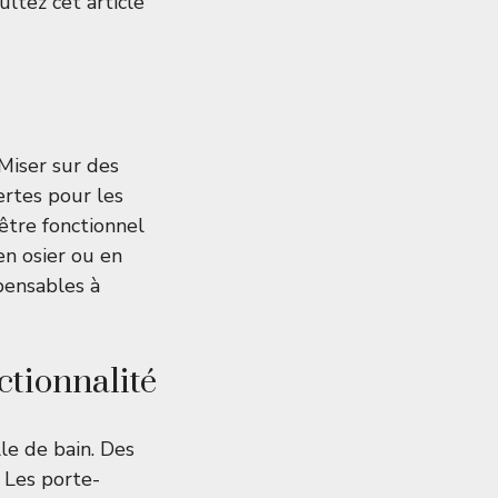
ltez cet article
 Miser sur des
ertes pour les
être fonctionnel
en osier ou en
spensables à
nctionnalité
le de bain. Des
 Les porte-